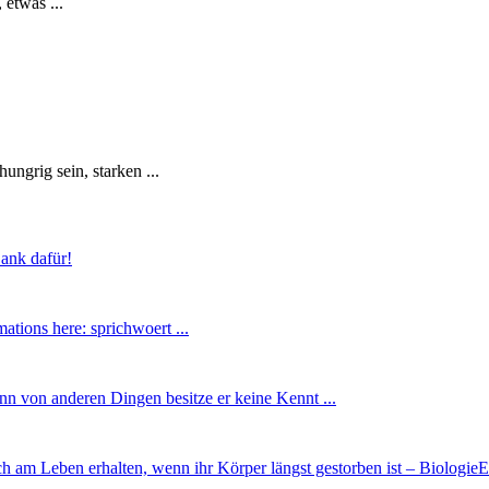
 etwas ...
ngrig sein, starken ...
Dank dafür!
ations here: sprichwoert ...
enn von anderen Dingen besitze er keine Kennt ...
h am Leben erhalten, wenn ihr Körper längst gestorben ist – Biologie