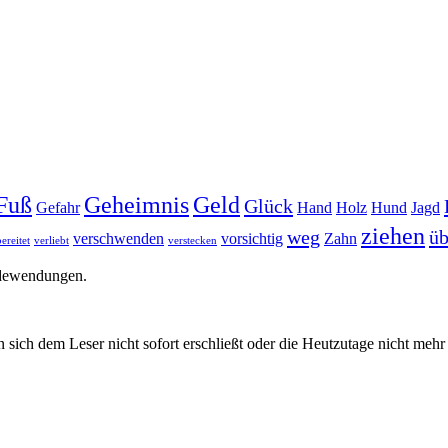
Fuß
Geheimnis
Geld
Glück
Gefahr
Hand
Holz
Hund
Jagd
ziehen
weg
üb
verschwenden
vorsichtig
Zahn
ereitet
verliebt
verstecken
edewendungen.
 sich dem Leser nicht sofort erschließt oder die Heutzutage nicht meh