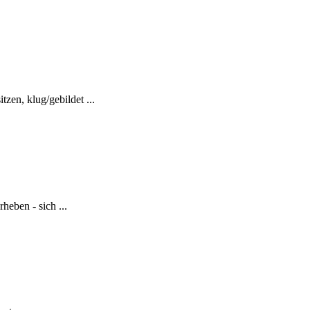
zen, klug/gebildet ...
heben - sich ...