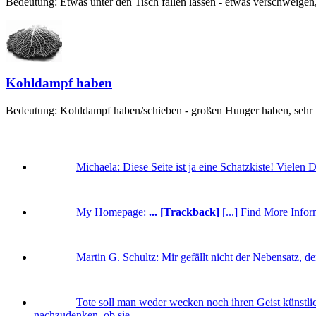
Bedeutung: Etwas unter den Tisch fallen lassen - etwas verschweigen,
Kohldampf haben
Bedeutung: Kohldampf haben/schieben - großen Hunger haben, sehr hu
Michaela:
Diese Seite ist ja eine Schatzkiste! Vielen 
My Homepage:
... [Trackback]
[...] Find More Inform
Martin G. Schultz:
Mir gefällt nicht der Nebensatz, d
Tote soll man weder wecken noch ihren Geist künstlic
nachzudenken, ob sie ...