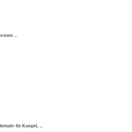
issen ...
ernativ für Kumpel, ...