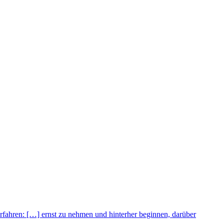
Erfahren:
[…] ernst zu nehmen und hinterher beginnen, darüber