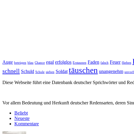
Auge
egal
erfolglos
Faden
Feuer
betrügen
blau
Chance
Erstaunen
falsch
fliehen
täuschen
schnell
Schuld
Soldat
unangenehm
Schule
sieben
unvorb
Diese Webseite führt eine Datenbank deutscher Sprichwörter und R
Vor allem Bedeutung und Herkunft deutscher Redensarten, deren Sinn
Beliebt
Neueste
Kommentare