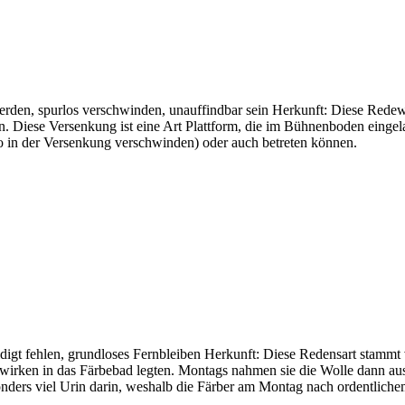
den, spurlos verschwinden, unauffindbar sein Herkunft: Diese Redewe
 Diese Versenkung ist eine Art Plattform, die im Bühnenboden eingela
lso in der Versenkung verschwinden) oder auch betreten können.
gt fehlen, grundloses Fernbleiben Herkunft: Diese Redensart stammt 
irken in das Färbebad legten. Montags nahmen sie die Wolle dann aus 
onders viel Urin darin, weshalb die Färber am Montag nach ordentlich