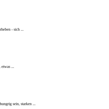
heben - sich ...
 etwas ...
ngrig sein, starken ...