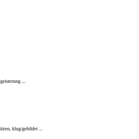
eisterung ...
zen, klug/gebildet ...