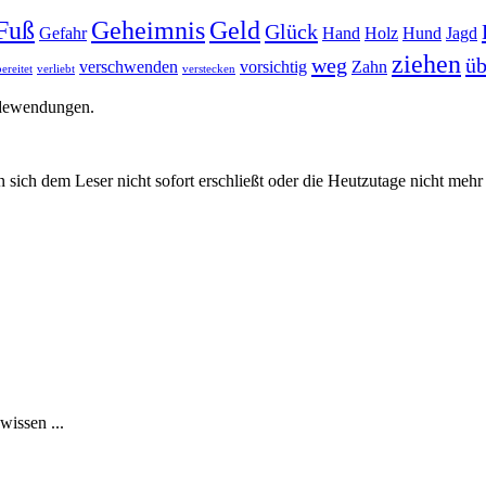
Fuß
Geheimnis
Geld
Glück
Gefahr
Hand
Holz
Hund
Jagd
ziehen
weg
üb
verschwenden
vorsichtig
Zahn
ereitet
verliebt
verstecken
edewendungen.
 sich dem Leser nicht sofort erschließt oder die Heutzutage nicht meh
issen ...