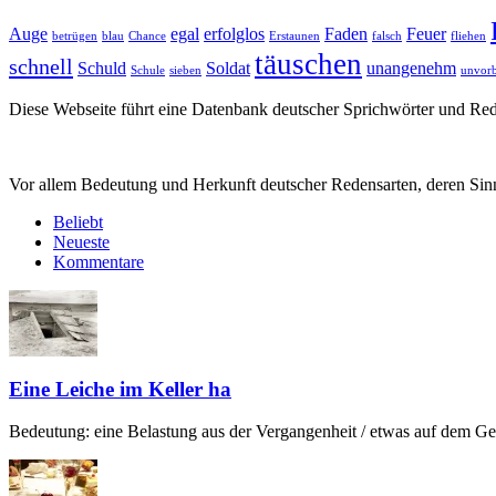
Auge
egal
erfolglos
Faden
Feuer
betrügen
blau
Chance
Erstaunen
falsch
fliehen
täuschen
schnell
Schuld
Soldat
unangenehm
Schule
sieben
unvorb
Diese Webseite führt eine Datenbank deutscher Sprichwörter und R
Vor allem Bedeutung und Herkunft deutscher Redensarten, deren Sinn
Beliebt
Neueste
Kommentare
Eine Leiche im Keller ha
Bedeutung: eine Belastung aus der Vergangenheit / etwas auf dem Gew