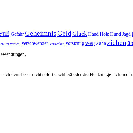
Fuß
Geheimnis
Geld
Glück
Gefahr
Hand
Holz
Hund
Jagd
ziehen
weg
üb
verschwenden
vorsichtig
Zahn
ereitet
verliebt
verstecken
edewendungen.
 sich dem Leser nicht sofort erschließt oder die Heutzutage nicht meh