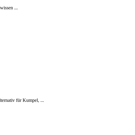
issen ...
ernativ für Kumpel, ...