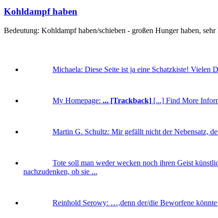
Kohldampf haben
Bedeutung: Kohldampf haben/schieben - großen Hunger haben, sehr hu
Michaela:
Diese Seite ist ja eine Schatzkiste! Vielen 
My Homepage:
... [Trackback]
[...] Find More Inform
Martin G. Schultz:
Mir gefällt nicht der Nebensatz, d
Tote soll man weder wecken noch ihren Geist künstlic
nachzudenken, ob sie ...
Reinhold Serowy:
…,denn der/die Beworfene könnte m