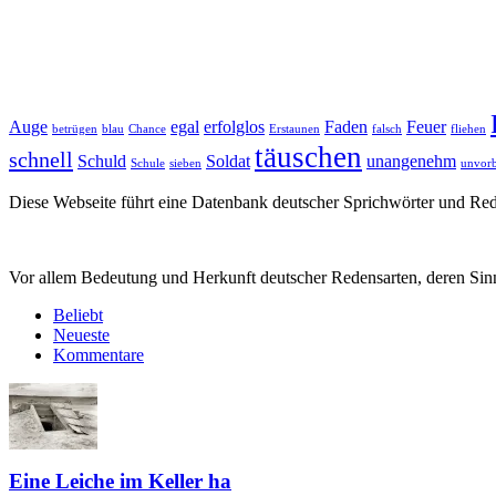
Auge
egal
erfolglos
Faden
Feuer
betrügen
blau
Chance
Erstaunen
falsch
fliehen
täuschen
schnell
Schuld
Soldat
unangenehm
Schule
sieben
unvorb
Diese Webseite führt eine Datenbank deutscher Sprichwörter und R
Vor allem Bedeutung und Herkunft deutscher Redensarten, deren Sinn
Beliebt
Neueste
Kommentare
Eine Leiche im Keller ha