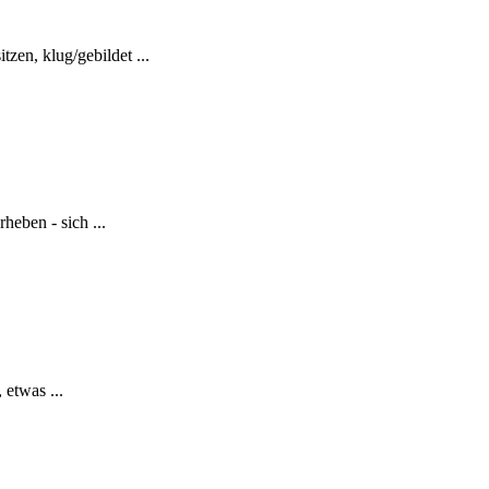
zen, klug/gebildet ...
heben - sich ...
 etwas ...