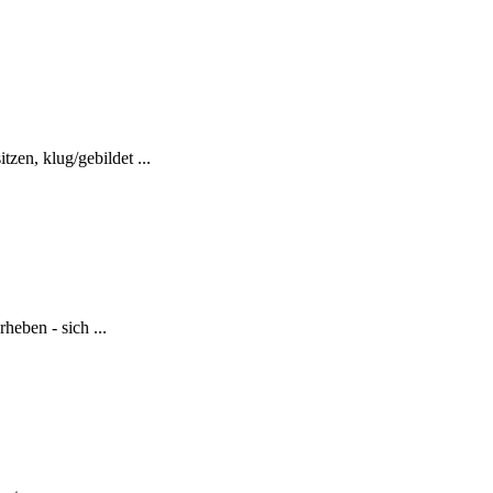
zen, klug/gebildet ...
heben - sich ...