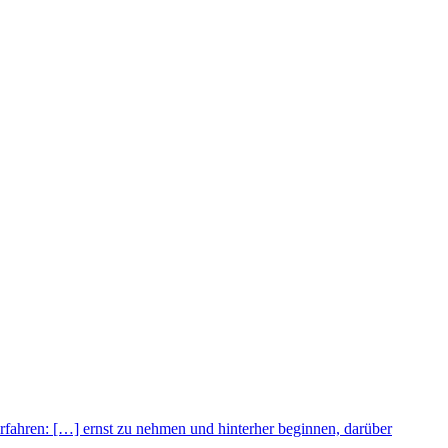
Erfahren:
[…] ernst zu nehmen und hinterher beginnen, darüber