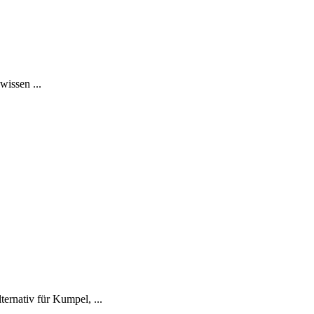
issen ...
ernativ für Kumpel, ...