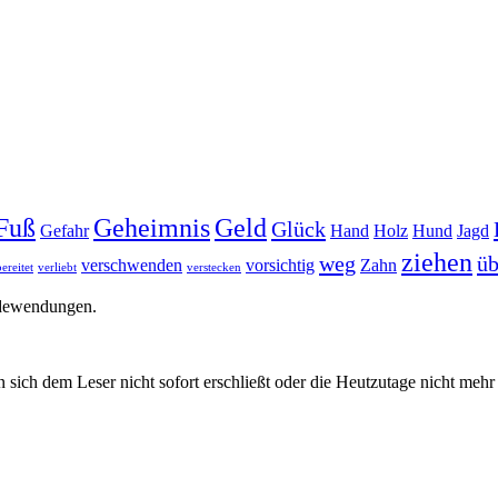
Fuß
Geheimnis
Geld
Glück
Gefahr
Hand
Holz
Hund
Jagd
ziehen
weg
üb
verschwenden
vorsichtig
Zahn
ereitet
verliebt
verstecken
edewendungen.
 sich dem Leser nicht sofort erschließt oder die Heutzutage nicht meh