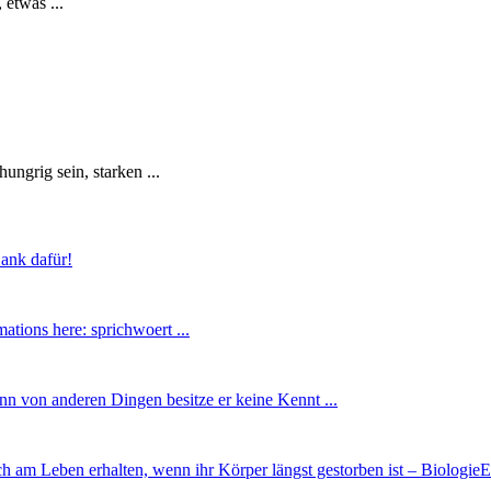
 etwas ...
ngrig sein, starken ...
Dank dafür!
ations here: sprichwoert ...
enn von anderen Dingen besitze er keine Kennt ...
h am Leben erhalten, wenn ihr Körper längst gestorben ist – Biologie