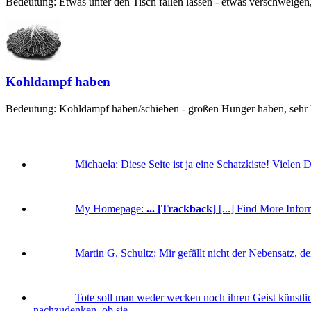
Bedeutung: Etwas unter den Tisch fallen lassen - etwas verschweigen,
Kohldampf haben
Bedeutung: Kohldampf haben/schieben - großen Hunger haben, sehr hu
Michaela:
Diese Seite ist ja eine Schatzkiste! Vielen 
My Homepage:
... [Trackback]
[...] Find More Inform
Martin G. Schultz:
Mir gefällt nicht der Nebensatz, d
Tote soll man weder wecken noch ihren Geist künstlic
nachzudenken, ob sie ...