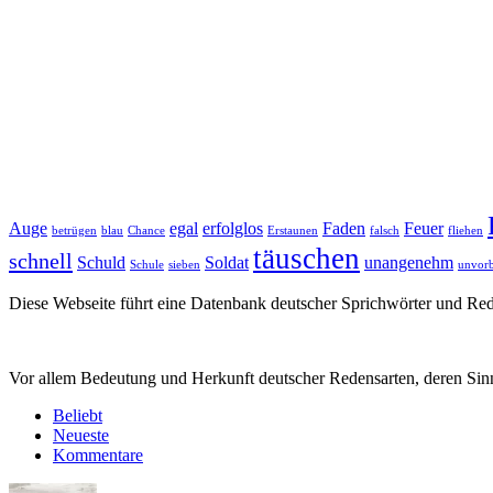
Auge
egal
erfolglos
Faden
Feuer
betrügen
blau
Chance
Erstaunen
falsch
fliehen
täuschen
schnell
Schuld
Soldat
unangenehm
Schule
sieben
unvorb
Diese Webseite führt eine Datenbank deutscher Sprichwörter und R
Vor allem Bedeutung und Herkunft deutscher Redensarten, deren Sinn
Beliebt
Neueste
Kommentare