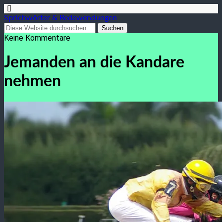
Sprichwörter & Redewendungen
Keine Kommentare
Jemanden an die Kandare
nehmen