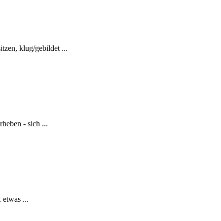
zen, klug/gebildet ...
heben - sich ...
 etwas ...