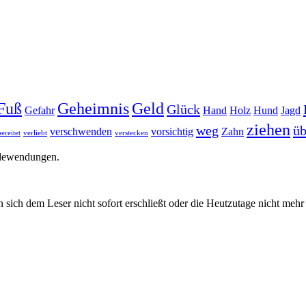
Fuß
Geheimnis
Geld
Glück
Gefahr
Hand
Holz
Hund
Jagd
ziehen
weg
üb
verschwenden
vorsichtig
Zahn
ereitet
verliebt
verstecken
edewendungen.
 sich dem Leser nicht sofort erschließt oder die Heutzutage nicht meh