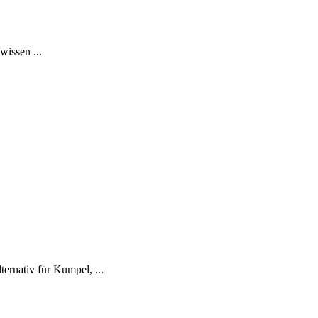
issen ...
ernativ für Kumpel, ...