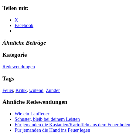
Teilen mit:
X
Facebook
Ähnliche Beiträge
Kategorie
Redewendungen
Tags
Feuer
,
Kritik
,
wütend
,
Zunder
Ähnliche Redewendungen
Wie ein Lauffeuer
Schuster, bleib bei deinem Leisten
Für jemanden die Kastanien/Kartoffeln aus dem Feuer holen
Für jemanden die Hand ins Feuer legen