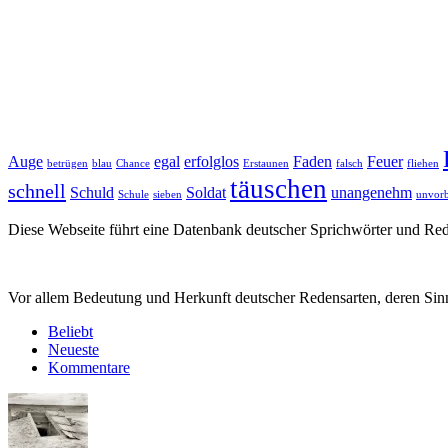
Auge
egal
erfolglos
Faden
Feuer
betrügen
blau
Chance
Erstaunen
falsch
fliehen
täuschen
schnell
Schuld
Soldat
unangenehm
Schule
sieben
unvorb
Diese Webseite führt eine Datenbank deutscher Sprichwörter und R
Vor allem Bedeutung und Herkunft deutscher Redensarten, deren Sinn
Beliebt
Neueste
Kommentare