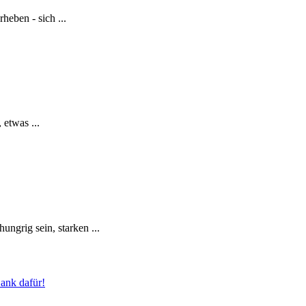
heben - sich ...
 etwas ...
ngrig sein, starken ...
Dank dafür!