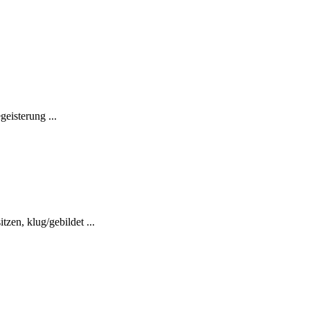
eisterung ...
zen, klug/gebildet ...