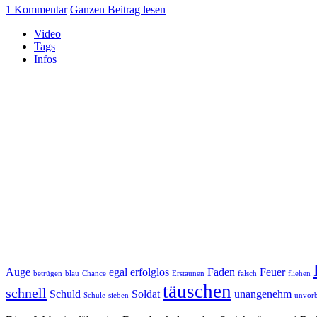
1 Kommentar
Ganzen Beitrag lesen
Video
Tags
Infos
Auge
egal
erfolglos
Faden
Feuer
betrügen
blau
Chance
Erstaunen
falsch
fliehen
täuschen
schnell
Schuld
Soldat
unangenehm
Schule
sieben
unvorb