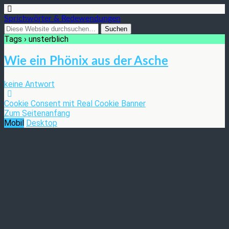
Sprichwörter & Redewendungen
Tags › unsterblich
Wie ein Phönix aus der Asche
keine Antwort
Cookie Consent mit Real Cookie Banner
Zum Seitenanfang
Mobil
Desktop