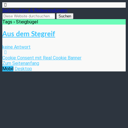
Sprichwörter & Redewendungen
Tags › Steigbügel
Aus dem Stegreif
keine Antwort
Cookie Consent mit Real Cookie Banner
Zum Seitenanfang
Mobil
Desktop