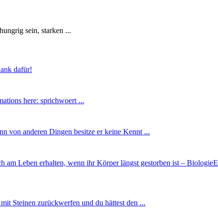
ngrig sein, starken ...
Dank dafür!
ations here: sprichwoert ...
enn von anderen Dingen besitze er keine Kennt ...
h am Leben erhalten, wenn ihr Körper längst gestorben ist – Biologie
it Steinen zurückwerfen und du hättest den ...