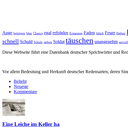
Auge
egal
erfolglos
Faden
Feuer
betrügen
blau
Chance
Erstaunen
falsch
fliehen
täuschen
schnell
Schuld
Soldat
unangenehm
Schule
sieben
unvorb
Diese Webseite führt eine Datenbank deutscher Sprichwörter und R
Vor allem Bedeutung und Herkunft deutscher Redensarten, deren Sinn
Beliebt
Neueste
Kommentare
Eine Leiche im Keller ha