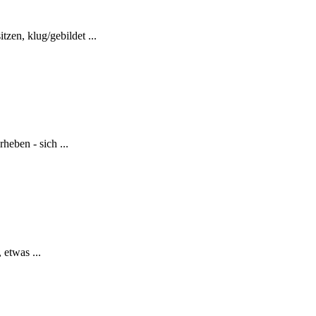
zen, klug/gebildet ...
heben - sich ...
 etwas ...