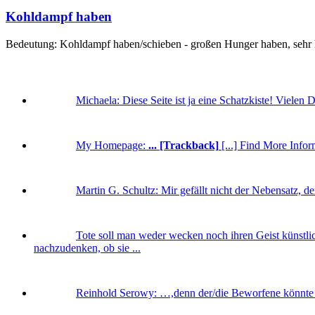
Kohldampf haben
Bedeutung: Kohldampf haben/schieben - großen Hunger haben, sehr hu
Michaela:
Diese Seite ist ja eine Schatzkiste! Vielen 
My Homepage:
... [Trackback]
[...] Find More Inform
Martin G. Schultz:
Mir gefällt nicht der Nebensatz, d
Tote soll man weder wecken noch ihren Geist künstlic
nachzudenken, ob sie ...
Reinhold Serowy:
…,denn der/die Beworfene könnte m