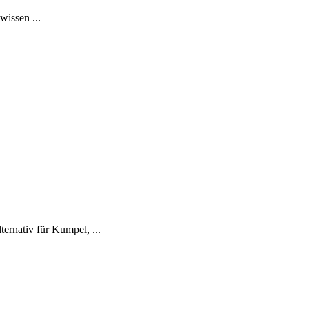
issen ...
ernativ für Kumpel, ...