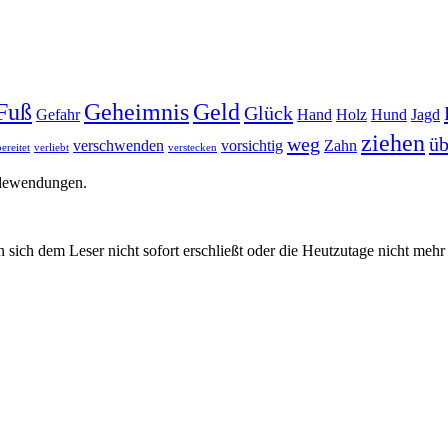
Fuß
Geheimnis
Geld
Glück
Gefahr
Hand
Holz
Hund
Jagd
ziehen
weg
üb
verschwenden
vorsichtig
Zahn
ereitet
verliebt
verstecken
edewendungen.
 sich dem Leser nicht sofort erschließt oder die Heutzutage nicht meh