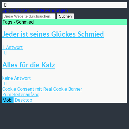
Sprichwörter & Redewendungen
Tags › Schmied
Jeder ist seines Glückes Schmied
1 Antwort
Alles für die Katz
keine Antwort
Cookie Consent mit Real Cookie Banner
Zum Seitenanfang
Mobil
Desktop