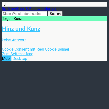
Sprichwörter & Redewendungen
Tags › Kunz
Hinz und Kunz
keine Antwort
Cookie Consent mit Real Cookie Banner
Zum Seitenanfang
Mobil
Desktop