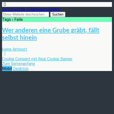
Sprichwörter & Redewendungen
Tags › Falle
Wer anderen eine Grube gräbt, fällt
selbst hinein
keine Antwort
Cookie Consent mit Real Cookie Banner
Zum Seitenanfang
Mobil
Desktop