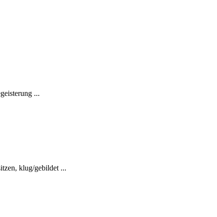
eisterung ...
zen, klug/gebildet ...