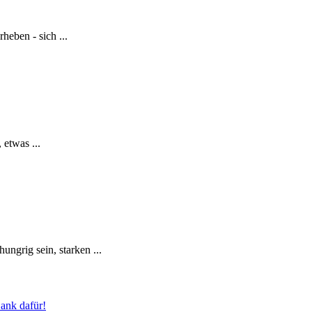
heben - sich ...
 etwas ...
ngrig sein, starken ...
Dank dafür!