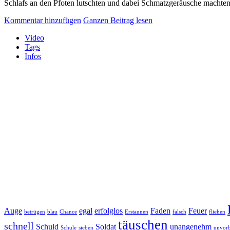
Schlafs an den Pfoten lutschten und dabei Schmatzgeräusche machten,
Kommentar hinzufügen
Ganzen Beitrag lesen
Video
Tags
Infos
Auge
egal
erfolglos
Faden
Feuer
betrügen
blau
Chance
Erstaunen
falsch
fliehen
täuschen
schnell
Schuld
Soldat
unangenehm
Schule
sieben
unvorb