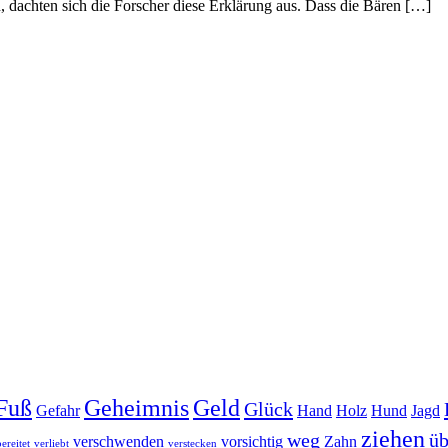
 dachten sich die Forscher diese Erklärung aus. Dass die Bären […]
Fuß
Geheimnis
Geld
Glück
Gefahr
Hand
Holz
Hund
Jagd
ziehen
weg
üb
verschwenden
vorsichtig
Zahn
ereitet
verliebt
verstecken