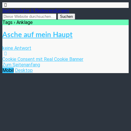
Sprichwörter & Redewendungen
Tags › Anklage
Asche auf mein Haupt
keine Antwort
Cookie Consent mit Real Cookie Banner
Zum Seitenanfang
Mobil
Desktop