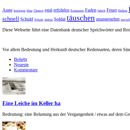
Auge
egal
erfolglos
Faden
Feuer
betrügen
blau
Chance
Erstaunen
falsch
fliehen
täuschen
schnell
Schuld
Soldat
unangenehm
Schule
sieben
unvorb
Diese Webseite führt eine Datenbank deutscher Sprichwörter und R
Vor allem Bedeutung und Herkunft deutscher Redensarten, deren Sinn
Beliebt
Neueste
Kommentare
Eine Leiche im Keller ha
Bedeutung: eine Belastung aus der Vergangenheit / etwas auf dem Gew