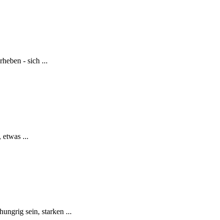
heben - sich ...
 etwas ...
ngrig sein, starken ...