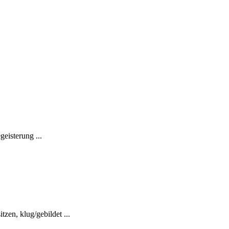
eisterung ...
zen, klug/gebildet ...